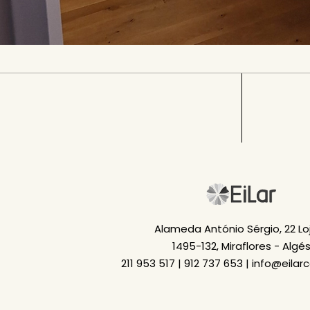
Alameda António Sérgio, 22 Loj
1495-132, Miraflores - Algé
211 953 517 | 912 737 653 | info@eilar