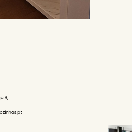
a B,
s
cozinhas.pt